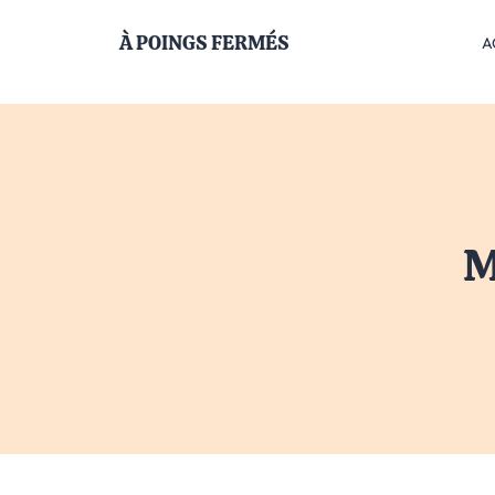
À POINGS FERMÉS
A
M