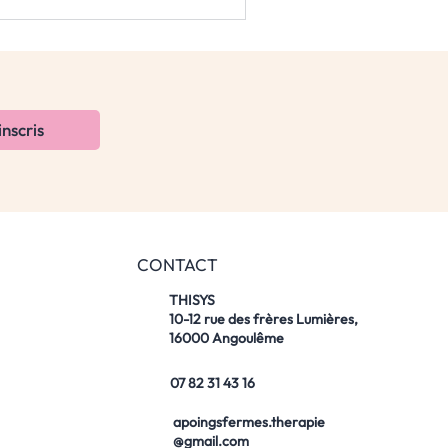
inscris
CONTACT
THISYS
10-12 rue des frères Lumières,
16000 Angoulême
07 82 31 43 16
apoingsfermes.therapie
@gmail.com