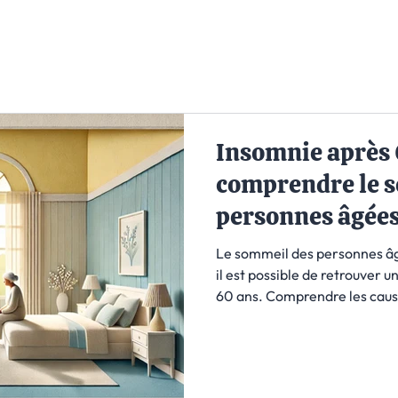
Insomnie après 
comprendre le 
personnes âgée
dormir
Le sommeil des personnes âg
il est possible de retrouver 
60 ans. Comprendre les cause
des difficultés à s’endormir e
des habitudes pro-sommeil e
sommeil, il n’est jamais trop 
de vos nuits et retrouver un 