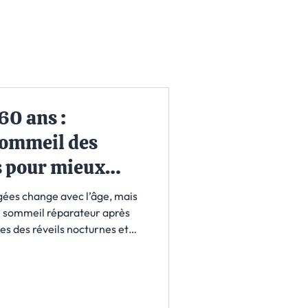
60 ans :
sommeil des
s pour mieux
ées change avec l’âge, mais
un sommeil réparateur après
s des réveils nocturnes et
st essentiel pour agir. Grâce à
t une rééducation du
tard pour améliorer la qualité
sommeil apaisé.