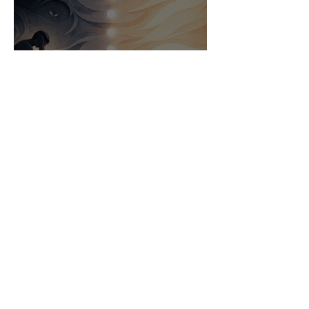
Quand le sommeil fait peur :
comprendre l’insomnie
sévère et anxieuse